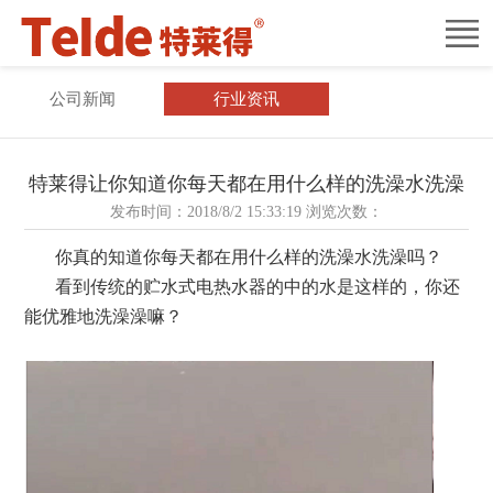
欢迎来到特莱得电器科技有限公司！
首
页
关
公司新闻
行业资讯
于
新
我
闻
产
特莱得让你知道你每天都在用什么样的洗澡水洗澡
发布时间：2018/8/2 15:33:19 浏览次数：
们
中
品
核
你真的知道你每天都在用什么样的洗澡水洗澡吗？
心
中
心
服
看到传统的贮水式电热水器的中的水是这样的，你还
能优雅地洗澡澡嘛？
心
技
务
招
术
中
商
联
心
加
系
盟
我